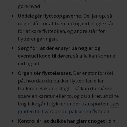
din brug af vores hjemmeside med vores partnere inden
gøre hvad.
for sociale medier, annonceringspartnere og
Uddelegér flytteopgaverne.
Del jer op, så
analysepartnere. Vores partnere kan kombinere disse
nogle står for at bære ud og ind, nogle står
data med andre oplysninger, du har givet dem, eller som
for at køre flyttebilen, og andre står for
de har indsamlet fra din brug af deres tjenester.
flytterengøringen.
Sørg for, at der er styr på nøgler og
eventuel kode til døren
, så alle kan komme
ind og ud.
Organisér flyttelæsset.
Der er stor forskel
på, hvordan du pakker flyttebilen eller -
traileren. Pak den klogt – så kan du måske
spare en køretur eller to, og du sikrer, at dine
ting ikke går i stykker under transporten.
Læs
guiden til, hvordan du pakker en flyttebil
.
Kontrollér, at du ikke har glemt noget i din