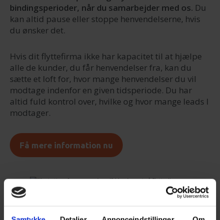
bindingsperioder, når du samarbejder med os.
Du
kan altid pause eller stoppe henvendelserne, hvis
du ønsker det.
Hvis dit flyttefirma ikke har kapacitet til at hjælpe
alle de kunder, du får henvendelser fra, kan du
sætte et loft for, hvor mange henvendelser du vil
modtage indenfor en given tidsperiode. Du har
altid fuld kontrol over, hvilke og hvor mange leads I
modtager.
Få mere information nu
Et sikkert system
Samtykke
Detaljer
Annonceindstillinger
Om