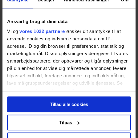
De henvendelser, vi sender videre til dig og dit
flyttefirma, er seriøse og af god kvalitet.
Vores
Ansvarlig brug af dine data
tekniske system er udviklet over lang tid og
holder en høj standard.
Alle henvendelser sendes
Vi og
vores 1022 partnere
ønsker dit samtykke til at
direkte til dig og behandles i henhold til GDPR.
anvende cookies og indsamle persondata om IP-
adresse, ID og din browser til præferencer, statistik og
marketingformål. Disse oplysninger videregives til vores
Lad os hjælpe kunderne med at finde dig. Så kan
dit flyttefirma fokusere på at sikre den bedste
samarbejdspartnere, der opbevarer og tilgår oplysninger
flytning for kunderne.
på din enhed for at vise dig målrettede annoncer, levere
tilpasset indhold, foretage annonce- og indholdsmåling,
lave målgruppeundersøgelser og udvikle tjenester. Se
Ja tak, jeg vil gerne høre mere!
mere information under
indstillinger
og i vores
persondatapolitik. Du kan altid trække dit samtykke
Tillad alle cookies
tilbage eller ændre indstillinger fra vores
"Cookiedeklaration", eller ved at trykke på "Privacy
trigger" ikonet.
Tilpas
Du konkurrerer med andre,
Hvis du tillader det, vil vi også gerne: